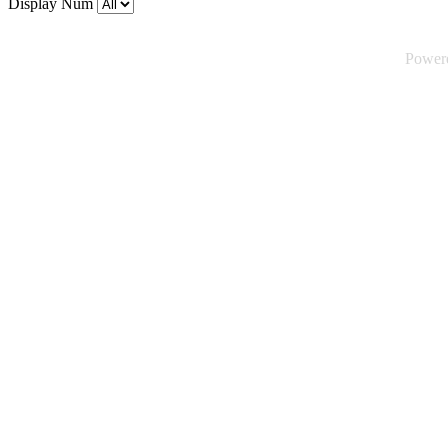
Display Num
Power
©2026 Tsuica