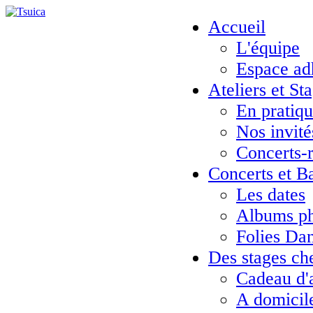
Accueil
L'équipe
Espace ad
Ateliers et St
En pratiq
Nos invité
Concerts-
Concerts et B
Les dates
Albums ph
Folies Da
Des stages ch
Cadeau d'
A domicil