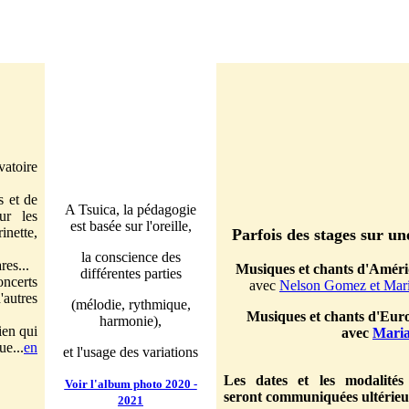
atoire
s et de
A Tsuica, la pédagogie
ur les
est basée sur l'oreille,
inette,
Parfois des stages sur un
la conscience des
res...
Musiques et chants d'Améri
différentes parties
oncerts
avec
Nelson Gomez et Mari
autres
(mélodie, rythmique,
Musiques et chants d'Euro
harmonie),
ien qui
avec
Maria
ue...
en
et l'usage des variations
Les dates et les modalités
Voir l'album photo 2020 -
seront communiquées ultérie
2021