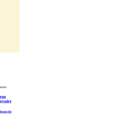
ussi :
eau
ersaire
domicile