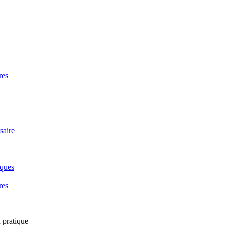
res
saire
iques
res
 pratique