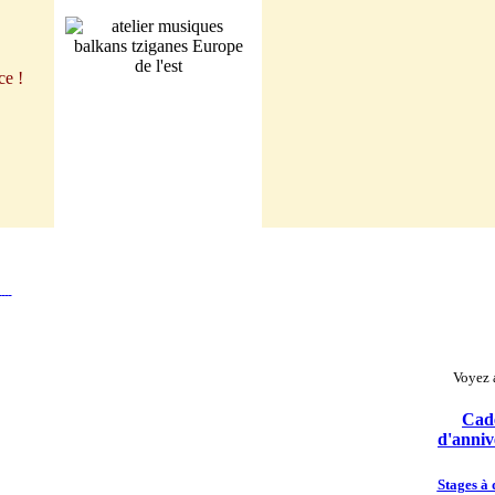
ce !
Voyez a
Cad
d'anniv
Stages à 