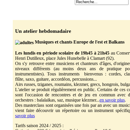
Un atelier hebdomadaire
Musiques et chants Europe de l'est et Balkans
Les lundis en période scolaire de 19h45 à 21h45
au Conserv
Henri Dutilleux, place Jules Hunebelle à Clamart (92).
On s'y retrouve entre musiciens et chanteurs d'âges, d'origine
niveaux différents (au moins deux ans de pratique po
instrumentistes). Tous instruments bienvenus : cordes, clar
flûte, saxo, guitare, accordéon, percussions...
Airs russes, tziganes, roumains, klezmer, grecs, hongrois, bulga
L'atelier se produit régulièrement en public. Certains de ces c
sont l'occasion de rencontres et de jeu en commun avec d'
orchestres : balalaïkas, saz, musique klezmer...
en savoir plus
.
Des masterclass sont organisées une fois par an avec un music
vient faire découvrir un répertoire ou un instrument spécifiq
savoir plus
Tarifs saison 2024 / 2025 :