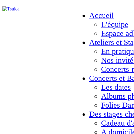
Accueil
L'équipe
Espace ad
Ateliers et St
En pratiq
Nos invité
Concerts-
Concerts et B
Les dates
Albums ph
Folies Da
Des stages ch
Cadeau d'
A domicil