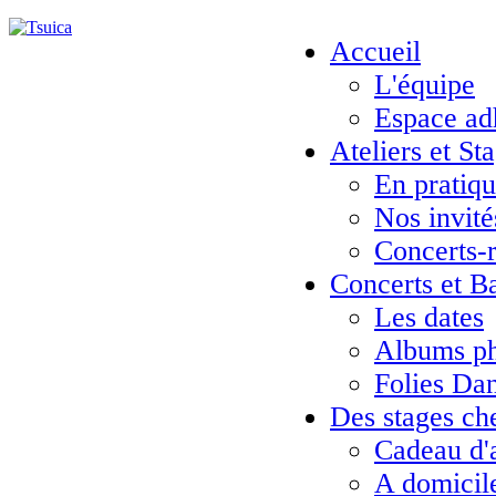
Accueil
L'équipe
Espace ad
Ateliers et St
En pratiq
Nos invité
Concerts-
Concerts et B
Les dates
Albums ph
Folies Da
Des stages ch
Cadeau d'
A domicil