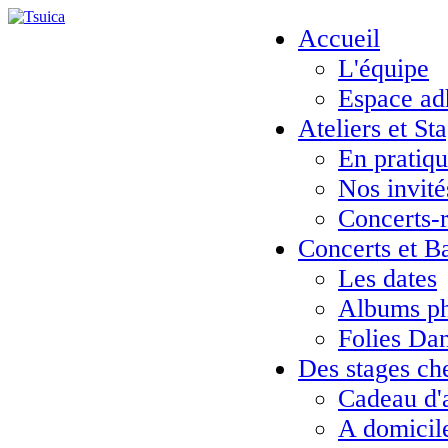
Accueil
L'équipe
Espace ad
Ateliers et St
En pratiq
Nos invité
Concerts-
Concerts et B
Les dates
Albums ph
Folies Da
Des stages ch
Cadeau d'
A domicil