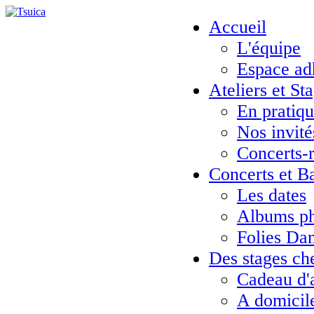
Accueil
L'équipe
Espace ad
Ateliers et St
En pratiq
Nos invité
Concerts-
Concerts et B
Les dates
Albums ph
Folies Da
Des stages ch
Cadeau d'
A domicil