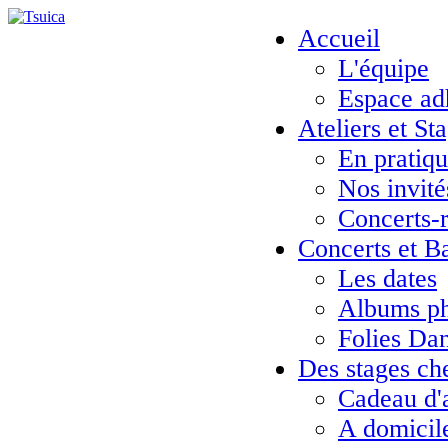
Accueil
L'équipe
Espace ad
Ateliers et St
En pratiq
Nos invité
Concerts-
Concerts et B
Les dates
Albums ph
Folies Da
Des stages ch
Cadeau d'
A domicil