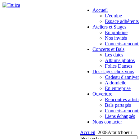
Accueil
L'équipe
Espace adhérents
Ateliers et Stages
En pratique
Nos invités
Concerts-rencont
Concerts et Bals
Les dates
Albums photos
Folies Danses
Des stages chez vous
Cadeau d'anniver
A domicile
En entreprise
Ouverture
Rencontres artist
Bals partagés
Concerts-rencont
Liens échangés
Nous contacter
Accueil
2008Atoutchoeur