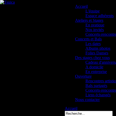
Accueil
L'équipe
Espace adhérents
Ateliers et Stages
En pratique
Nos invités
Concerts-rencontr
Concerts et Bals
Les dates
Albums photos
Folies Danses
Des stages chez vous
Cadeau d'annivers
A domicile
En entreprise
Ouverture
Rencontres artisti
Bals partagés
Concerts-rencontr
Liens échangés
Nous contacter
Accueil
2007MNMS