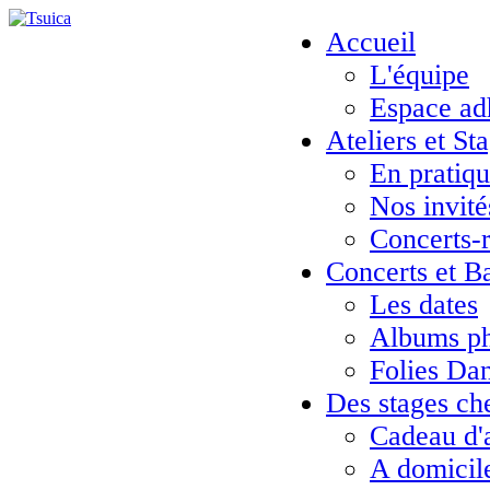
Accueil
L'équipe
Espace ad
Ateliers et St
En pratiq
Nos invité
Concerts-
Concerts et B
Les dates
Albums ph
Folies Da
Des stages ch
Cadeau d'
A domicil