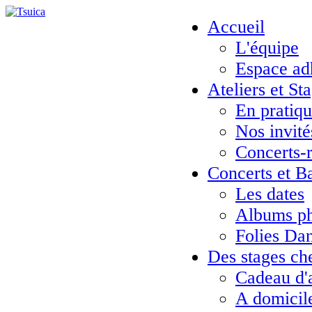
Accueil
L'équipe
Espace ad
Ateliers et St
En pratiq
Nos invité
Concerts-
Concerts et B
Les dates
Albums ph
Folies Da
Des stages ch
Cadeau d'
A domicil