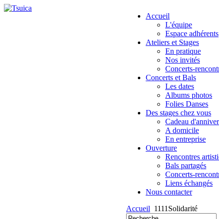
Accueil
L'équipe
Espace adhérents
Ateliers et Stages
En pratique
Nos invités
Concerts-rencont
Concerts et Bals
Les dates
Albums photos
Folies Danses
Des stages chez vous
Cadeau d'anniver
A domicile
En entreprise
Ouverture
Rencontres artist
Bals partagés
Concerts-rencont
Liens échangés
Nous contacter
Accueil
1111Solidarité