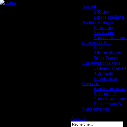
Accueil
L'équipe
Espace adhérents
Ateliers et Stages
En pratique
Nos invités
Concerts-rencontr
Concerts et Bals
Les dates
Albums photos
Folies Danses
Des stages chez vous
Cadeau d'annivers
A domicile
En entreprise
Ouverture
Rencontres artisti
Bals partagés
Concerts-rencontr
Liens échangés
Nous contacter
Accueil
1111Solidarité