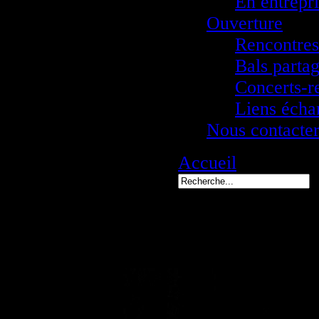
En entrepr
Ouverture
Rencontres 
Bals parta
Concerts-r
Liens écha
Nous contacte
Accueil
1006Anto