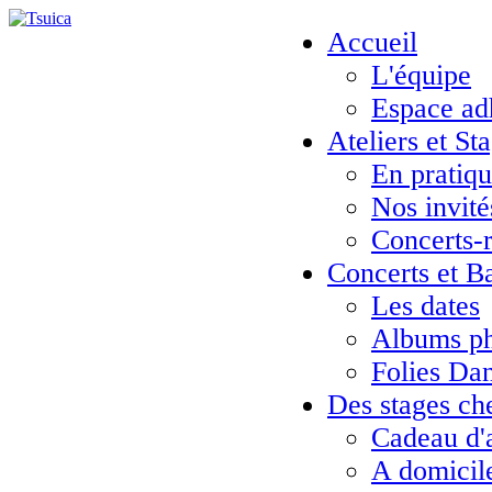
Accueil
L'équipe
Espace ad
Ateliers et St
En pratiq
Nos invité
Concerts-
Concerts et B
Les dates
Albums ph
Folies Da
Des stages ch
Cadeau d'
A domicil