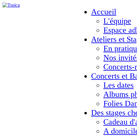
Accueil
L'équipe
Espace ad
Ateliers et St
En pratiq
Nos invité
Concerts-
Concerts et B
Les dates
Albums ph
Folies Da
Des stages ch
Cadeau d'
A domicil