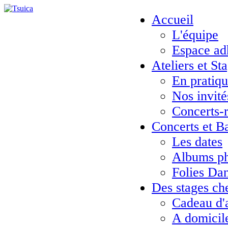
Accueil
L'équipe
Espace ad
Ateliers et St
En pratiq
Nos invité
Concerts-
Concerts et B
Les dates
Albums ph
Folies Da
Des stages ch
Cadeau d'
A domicil