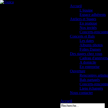
Accueil
L'équipe
Espace adhérents
Ateliers et Stages
En pratique
Nos invités
Concerts-rencontr
Concerts et Bals
Les dates
Albums photos
Folies Danses
Des stages chez vous
Cadeau d'annivers
A domicile
En entreprise
Ouverture
Rencontres artisti
Bals partagés
Concerts-rencontr
Liens échangés
Nous contacter
Accueil
07djanam