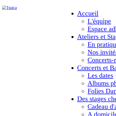
Accueil
L'équipe
Espace ad
Ateliers et St
En pratiq
Nos invité
Concerts-
Concerts et B
Les dates
Albums ph
Folies Da
Des stages ch
Cadeau d'
A domicil