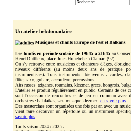
Un atelier hebdomadaire
Musiques et chants Europe de l'est et Balkans
Les lundis en période scolaire de 19h45 à 21h45
au Conserv
Henri Dutilleux, place Jules Hunebelle à Clamart (92).
On s'y retrouve entre musiciens et chanteurs d'âges, d'origine
niveaux différents (au moins deux ans de pratique po
instrumentistes). Tous instruments bienvenus : cordes, clar
flûte, saxo, guitare, accordéon, percussions...
Airs russes, tziganes, roumains, klezmer, grecs, hongrois, bulga
L'atelier se produit régulièrement en public. Certains de ces c
sont l'occasion de rencontres et de jeu en commun avec d'
orchestres : balalaïkas, saz, musique klezmer...
en savoir plus
.
Des masterclass sont organisées une fois par an avec un music
vient faire découvrir un répertoire ou un instrument spécifiq
savoir plus
Tarifs saison 2024 / 2025 :