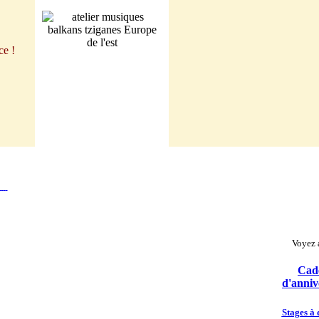
ce !
Voyez a
Cad
d'anniv
Stages à 