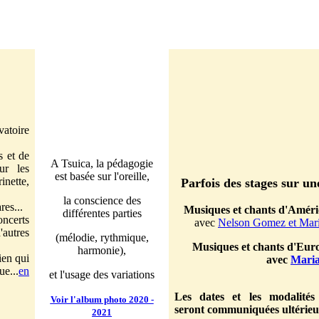
atoire
s et de
A Tsuica, la pédagogie
ur les
est basée sur l'oreille,
inette,
Parfois des stages sur un
la conscience des
res...
Musiques et chants d'Améri
différentes parties
oncerts
avec
Nelson Gomez et Mari
autres
(mélodie, rythmique,
Musiques et chants d'Euro
harmonie),
ien qui
avec
Maria
ue...
en
et l'usage des variations
Les dates et les modalités
Voir l'album photo 2020 -
seront communiquées ultérie
2021