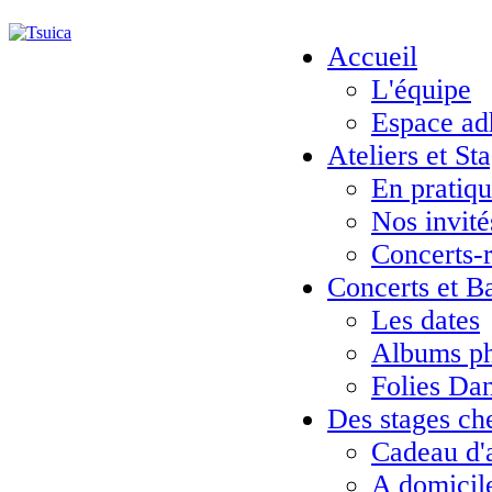
Accueil
L'équipe
Espace ad
Ateliers et St
En pratiq
Nos invité
Concerts-
Concerts et B
Les dates
Albums ph
Folies Da
Des stages ch
Cadeau d'
A domicil