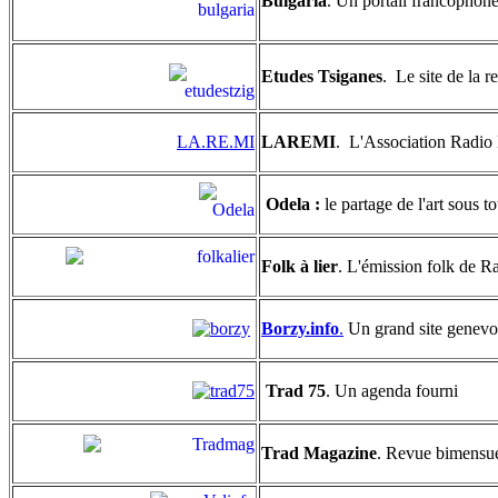
Bulgaria
. Un portail francophone
Etudes Tsiganes
.
Le site de la
LA.RE.MI
LAREMI
. L'Association Radio
Odela :
le partage de l'art sous t
Folk à lier
. L'émission folk de Ra
Borzy.info
.
Un grand site genevoi
Trad 75
. Un agenda fourni
Trad Magazine
. Revue bimensue