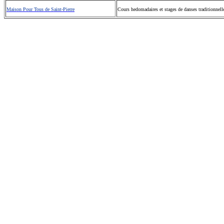
Maison Pour Tous de Saint-Pierre
Cours hedomadaires et stages de danses traditionnelle
©2026 Tsuica